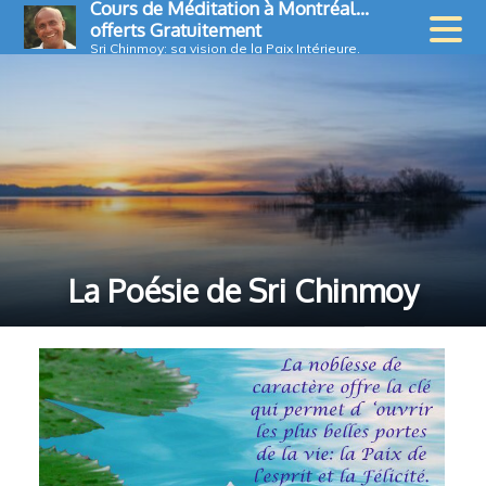
Cours de Méditation à Montréal…
Skip
offerts Gratuitement
to
Sri Chinmoy: sa vision de la Paix Intérieure.
content
La Poésie de Sri Chinmoy